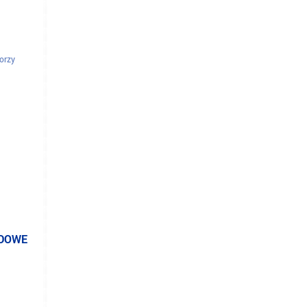
elefoniczne
torzy
ODOWE