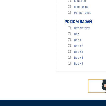
6 do 8 lat
8 do 10 lat
Ponad 10 lat
POZIOM BADAŃ
Bez matrycy
Bac
Bac +1
Bac +2
Bac +3
Bac +4
Bac +5