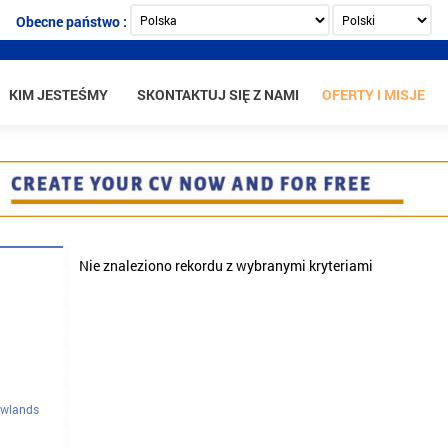
Obecne państwo :
KIM JESTEŚMY
SKONTAKTUJ SIĘ Z NAMI
OFERTY I MISJE
Nie znaleziono rekordu z wybranymi kryteriami
czenie
owa
owlands
ze