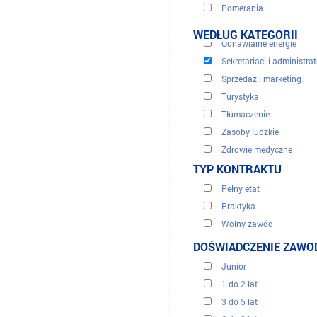
Pomerania
Legal - podatkowy
Sandomierz Basin
Obsługa klienta, centra t
WEDŁUG KATEGORII
Silesia
Odnawialne energie
Subcarpathia
Sekretariaci i administra
Ukrainian Highlands
Sprzedaż i marketing
Turystyka
Tłumaczenie
Zasoby ludzkie
Zdrowie medyczne
TYP KONTRAKTU
Pełny etat
Praktyka
Wolny zawód
Okres przejściowy
DOŚWIADCZENIE ZAW
Junior
1 do 2 lat
3 do 5 lat