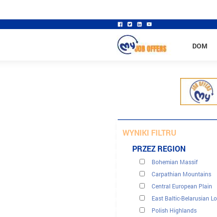
DOM
WYNIKI FILTRU
PRZEZ REGION
Bohemian Massif
Banki - finanse - ubezpie
Carpathian Mountains
Budowa - inżynieria ląd
Central European Plain
Handel i dystrybucja
East Baltic-Belarusian L
Kierownictwo wykonawc
Polish Highlands
Komputer i to