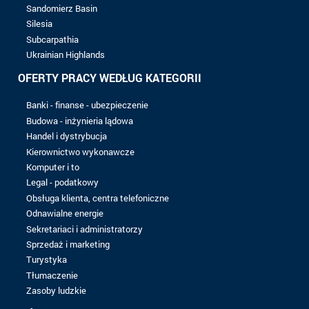
8 do 10 lat
Ponad 10 lat
POZIOM BADAŃ
Bez matrycy
Bac
Bac +1
Bac +2
Bac +3
Bac +4
Bac +5
Nie znaleziono rekordu z wybranymi kryteriami