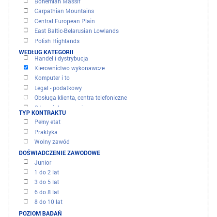
OFERTY I MISJE
WYNIKI FILTRU
PRZEZ REGION
Bohemian Massif
Carpathian Mountains
Central European Plain
East Baltic-Belarusian Lowlands
Banki - finanse - ubezpieczenie
Polish Highlands
Budowa - inżynieria lądowa
Pomerania
WEDŁUG KATEGORII
Handel i dystrybucja
Sandomierz Basin