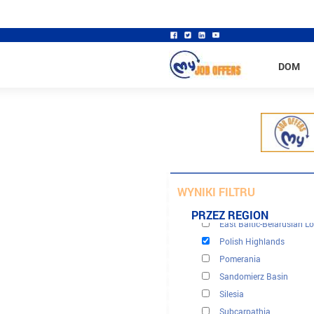
DOM
Bohemian Massif
Carpathian Mountains
WYNIKI FILTRU
Central European Plain
PRZEZ REGION
East Baltic-Belarusian L
Polish Highlands
Pomerania
Sandomierz Basin
Silesia
Subcarpathia