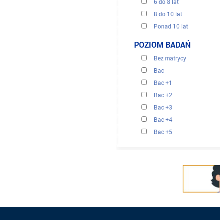
6 do 8 lat
8 do 10 lat
Ponad 10 lat
POZIOM BADAŃ
Bez matrycy
Bac
Bac +1
Bac +2
Bac +3
Bac +4
Bac +5