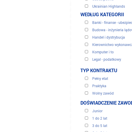
Ukrainian Highlands
WEDŁUG KATEGORII
Banki - finanse - ubezpie
Budowa - inżynieria ląd
Handel i dystrybucja
Kierownictwo wykonawc
Komputer i to
Legal - podatkowy
Obsługa klienta, centra t
TYP KONTRAKTU
Odnawialne energie
Pełny etat
Sekretariaci i administra
Praktyka
Sprzedaż i marketing
Wolny zawód
Turystyka
Okres przejściowy
DOŚWIADCZENIE ZAW
Tłumaczenie
Zasoby ludzkie
Junior
Zdrowie medyczne
1 do 2 lat
3 do 5 lat