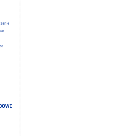
czenie
owa
ze
elefoniczne
torzy
ODOWE