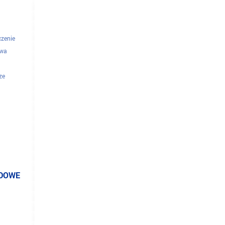
czenie
owa
ze
elefoniczne
torzy
ODOWE