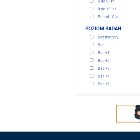
6 do 8 lat
8 do 10 lat
Ponad 10 lat
POZIOM BADAŃ
Bez matrycy
Bac
Bac +1
Bac +2
Bac +3
Bac +4
Bac +5