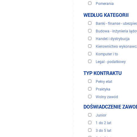
Pomerania
Sandomierz Basin
WEDŁUG KATEGORII
Silesia
Banki - finanse - ubezpie
Subcarpathia
Budowa - inżynieria ląd
Ukrainian Highlands
Handel i dystrybucja
Kierownictwo wykonawc
Komputer i to
Legal - podatkowy
Obsługa klienta, centra t
TYP KONTRAKTU
Odnawialne energie
Pełny etat
Sekretariaci i administra
Praktyka
Sprzedaż i marketing
Wolny zawód
Turystyka
Okres przejściowy
DOŚWIADCZENIE ZAW
Tłumaczenie
Zasoby ludzkie
Junior
Zdrowie medyczne
1 do 2 lat
3 do 5 lat